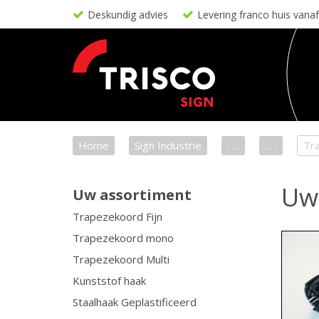
Deskundig advies
Levering franco huis vana
Home
Sign Industrie
. . .
. . .
Tr
Uw
Uw assortiment
Trapezekoord Fijn
Trapezekoord mono
Trapezekoord Multi
Kunststof haak
Staalhaak Geplastificeerd