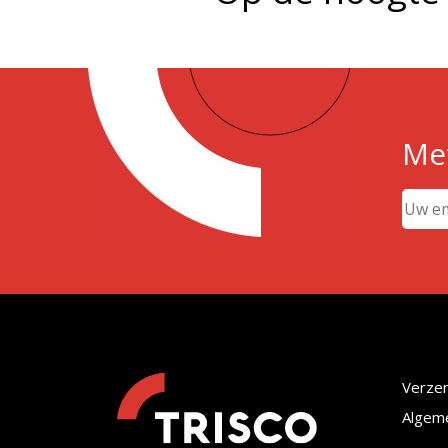
Met
Verze
Algem