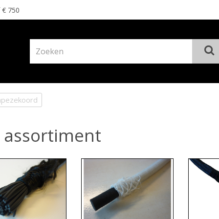
f € 750
apezekoord
 assortiment