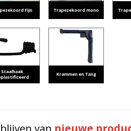
pezekoord Fijn
Trapezekoord mono
Trape
Staalhaak
Krammen en Tang
plastificeerd
blijven van
nieuwe produc