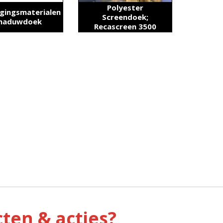
Polyester
gingsmaterialen
Screendoek;
haduwdoek
Recascreen 3500
ten & acties?