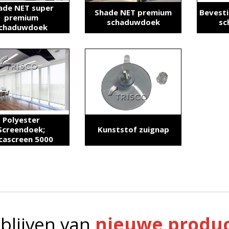
ade NET super
Shade NET premium
Bevesti
premium
schaduwdoek
sc
chaduwdoek
Polyester
Screendoek;
Kunststof zuignap
cascreen 5000
blijven van
nieuwe produc