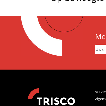
Met
Verze
Algem