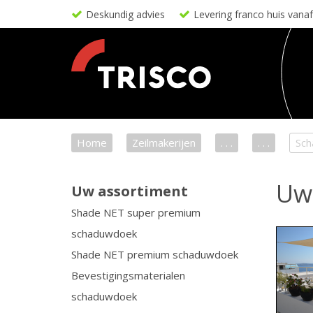
Deskundig advies
Levering franco huis vana
Home
Zeilmakerijen
. . .
. . .
Sc
Uw
Uw assortiment
Shade NET super premium
schaduwdoek
Shade NET premium schaduwdoek
Bevestigingsmaterialen
schaduwdoek