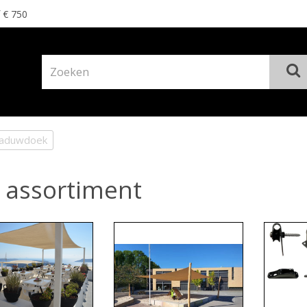
f € 750
haduwdoek
 assortiment