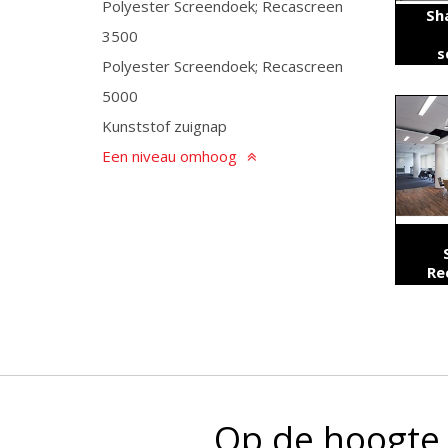
Polyester Screendoek; Recascreen
Sh
3500
s
Polyester Screendoek; Recascreen
5000
Kunststof zuignap
Een niveau omhoog
Re
Op de hoogte 