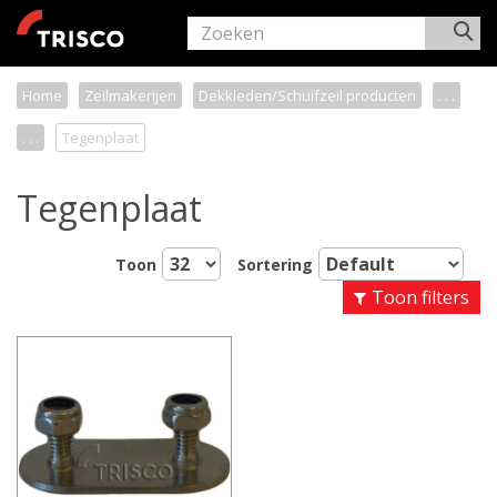
Home
Zeilmakerijen
Dekkleden/Schuifzeil producten
. . .
. . .
Tegenplaat
Tegenplaat
Toon
Sortering
Toon filters