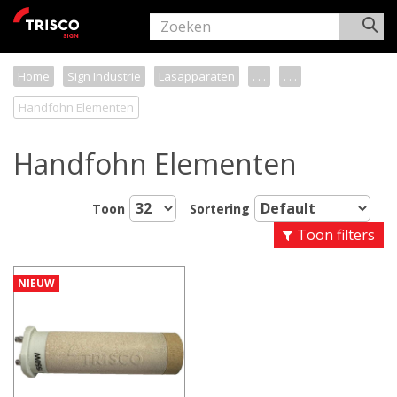
Home
Sign Industrie
Lasapparaten
. . .
. . .
Handfohn Elementen
Handfohn Elementen
Toon
Sortering
Toon filters
NIEUW