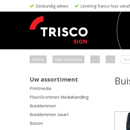
Deskundig advies
Levering franco huis vana
Home
Sign Industrie
. . .
. . .
Bu
Bui
Uw assortiment
Printmedia
PlastGrommet Mediahandling
Buisklemmen
Buisklemmen zwart
Buizen