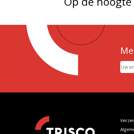
Op de hoogte 
Met
Verze
Algem