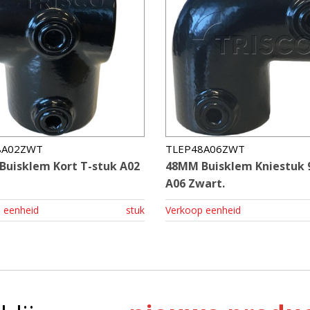
8A02ZWT
TLEP48A06ZWT
uisklem Kort T-stuk A02
48MM Buisklem Kniestuk 
A06 Zwart.
 eenheid
stuk
Verkoop eenheid